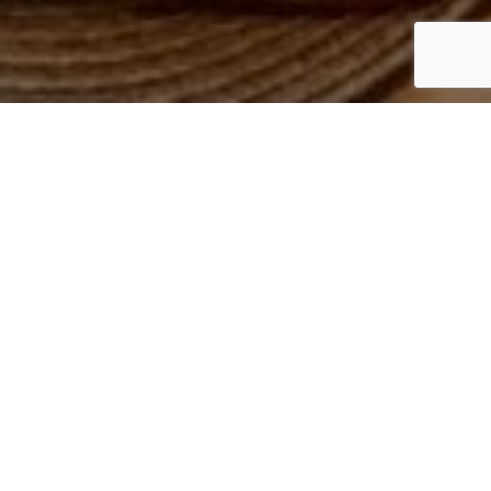
Vítá Vás
– útočiště v přírodě, jen
House of Harry
kousek od města. Objevte
v srdci
moderní chatu