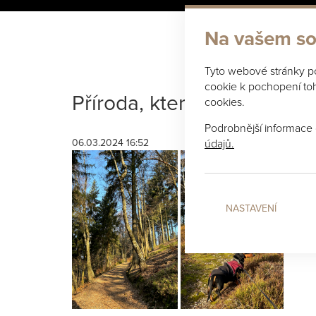
Na vašem so
Tyto webové stránky po
cookie k pochopení toho
Příroda, která Vás chytne 
cookies.
Podrobnější informace
údajů.
06.03.2024 16:52
NASTAVENÍ