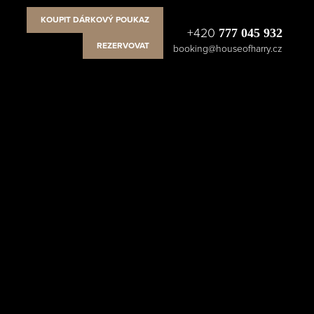
KOUPIT DÁRKOVÝ POUKAZ
+420
777 045 932
REZERVOVAT
booking@houseofharry.cz